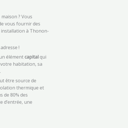
e maison ? Vous
de vous fournir des
 installation à Thonon-
adresse !
t un élément
capital
qui
votre habitation, sa
.
ut être source de
solation thermique et
us de 80% des
e d’entrée, une