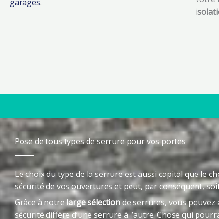
garages
.
isolat
Pose de tous types de serrure pour vos portes
Le choix du type de la serrure est aussi capital que le c
sécurité de vos ouvertures et peut, par conséquent, soi
Grâce à notre
large sélection
de serrures, vous pouvez a
sécurité diffère d’une serrure à l’autre. Chose qui pourr