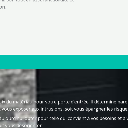
ion
.
hoix du matériau pour votre porte d’entrée. Il détermine pare
t vous exposer aux intrusions, soit vous épargner les risque
ujourd’hui opter pour celle qui convient à vos besoins et à 
ait vous désorienter.