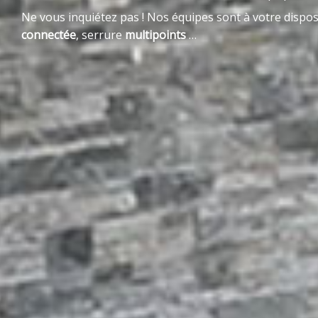
Ne vous inquiétez pas ! Nos équipes sont à votre dispo
connectée
, serrure
multipoints
…