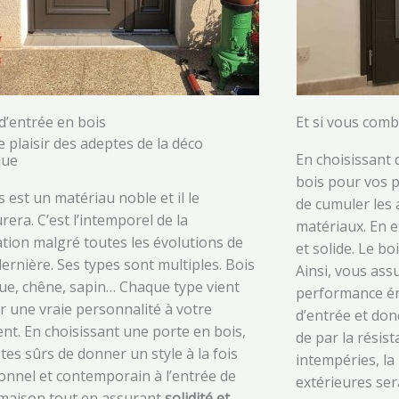
d’entrée en bois
Et si vous comb
e plaisir des adeptes de la déco
En choisissant 
que
bois pour vos p
s est un matériau noble et il le
de cumuler les
era. C’est l’intemporel de la
matériaux. En e
tion malgré toutes les évolutions de
et solide. Le boi
dernière. Ses types sont multiples. Bois
Ainsi, vous ass
ue, chêne, sapin… Chaque type vient
performance én
 une vraie personnalité à votre
d’entrée et don
nt. En choisissant une porte en bois,
de par la résis
tes sûrs de donner un style à la fois
intempéries, la
ionnel et contemporain à l’entrée de
extérieures ser
 maison tout en assurant
solidité et